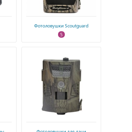
Фотоловушки Scoutguard
5
ны
Фотоловушки для дачи