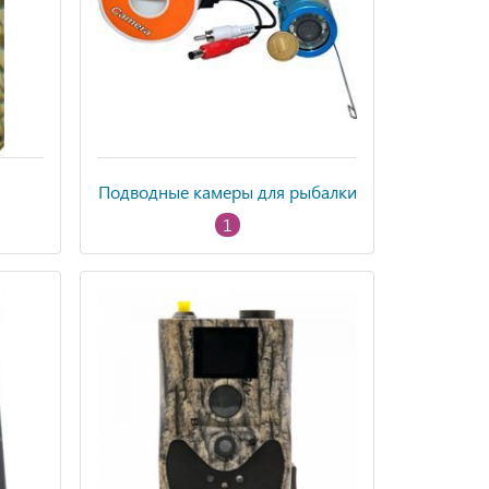
Подводные камеры для рыбалки
1