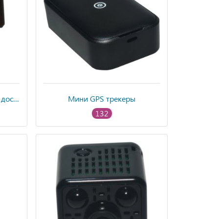
Мини камеры с удаленным доступом с телефона
Мини GPS трекеры
132