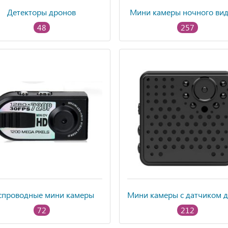
Детекторы дронов
Мини камеры ночного ви
48
257
спроводные мини камеры
72
212