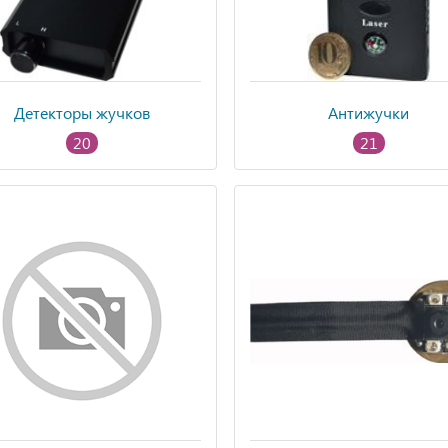
Детекторы жучков
Антижучки
20
21