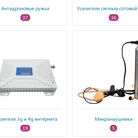
Антидроновые ружья
Усилители сигнала сотовой
37
36
илители 3g и 4g интернета
Микронаушники
19
5