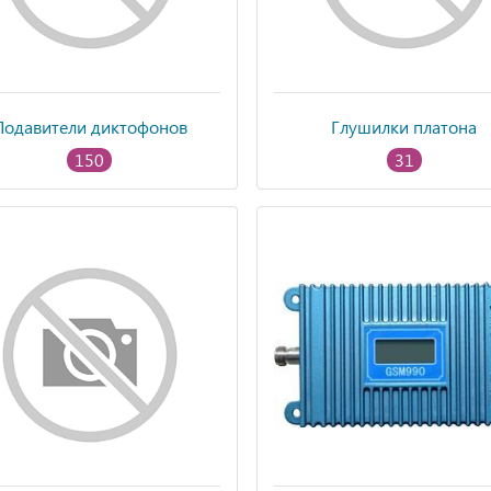
Подавители диктофонов
Глушилки платона
150
31