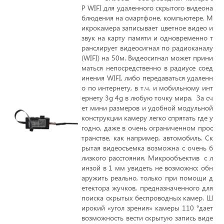
P
WIFI
для удаленного скрытого видеона
блюдения на смартфоне, компьютере. М
икрокамера записывает цветное видео и
звук на карту памяти и одновременно т
ранслирует видеосигнал по радиоканалу
(
WIFI
) на 50м. Видеосигнал может прини
маться непосредственно в радиусе соед
инения
WIFI
, либо передаваться удаленн
о по интернету, в т.ч. и мобильному инт
ернету 3g 4g в любую точку мира. За сч
ет мини размеров и удобной модульной
конструкции камеру легко спрятать где у
годно, даже в очень ограниченном прос
транстве, как например, автомобиль. Ск
рытая видеосъемка возможна с очень б
лизкого расстояния. Микрообъектив
с л
инзой в
1 мм увидеть не возможно; обн
аружить реально, только при помощи д
етектора жучков, предназначенного для
поиска скрытых беспроводных камер. Ш
ирокий «угол зрения» камеры 110 °дает
возможность вести скрытую запись виде