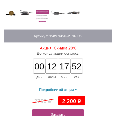
Артикул: 9589.9450-P196135
Акция! Скидка 20%
До конца акции осталось:
00
00
00
12
12
00
17
17
00
51
52
51
дни
часы
мин
сек
Подробнее об акции
2750
2 200
Заказать