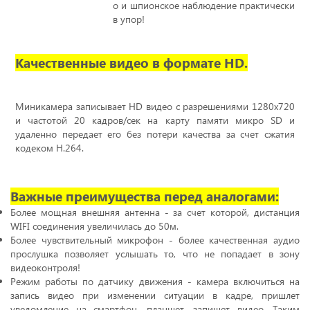
о и шпионское наблюдение практически
в упор!
Качественные видео в формате HD.
Миникамера записывает
HD
видео с разрешениями 1280х720
и частотой 20 кадров/сек на карту памяти микро
SD
и
удаленно передает его без потери качества за счет сжатия
кодеком
H
.264.
Важные преимущества перед аналогами:
Более мощная внешняя антенна - за счет которой, дистанция
WIFI
соединения увеличилась до 50м.
Более чувствительный микрофон - более качественная аудио
прослушка позволяет услышать то, что не попадает в зону
видеоконтроля!
Режим работы по датчику движения - камера включиться на
запись видео при изменении ситуации в кадре, пришлет
уведомление на смартфон, планшет, запишет видео. Таким