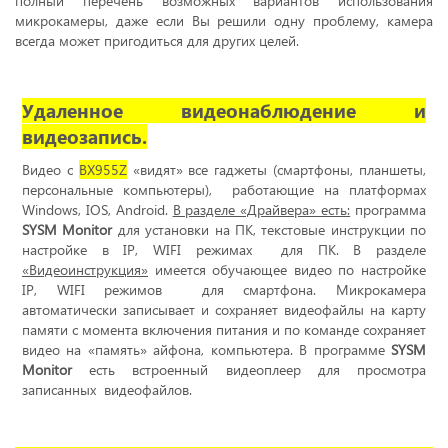
полный перечень возможных вариантов использования
микрокамеры, даже если Вы решили одну проблему, камера
всегда может пригодиться для других целей.
Удаленное видеонаблюдение и
видеозапись.
Видео
c
BX955Z
«видят» все гаджеты (смартфоны, планшеты,
персональные компьютеры),
работающие на платформах
Windows,
IOS
,
Android
.
В разделе «Драйвера» есть:
программа
SYSM
Monitor
для установки на ПК, текстовые инструкции по
настройке в
IP
,
WIFI
режимах
для ПК. В разделе
«Видеоинструкция»
имеется обучающее видео по настройке
IP
,
WIFI
режимов
для смартфона. Микрокамера
автоматически записывает и сохраняет видеофайлы на карту
памяти с момента включения питания и по команде сохраняет
видео на «память» айфона, компьютера. В программе
SYSM
Monitor
есть встроенный видеоплеер для просмотра
записанных
видеофайлов.