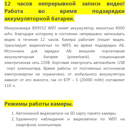
12 часов непрерывной записи видео!
Работа во время подзарядки
аккумуляторной батареи.
Микрокамера BX955Z WIFI имеет аккумулятор емкостью 4000
мАч, благодаря которому в состоянии непрерывно записывать
видео в течение 12 часов. Камера работает (пишет видео,
транслирует видеосигнал по
WIFI
) во время подзарядки АБ.
Источники для зарядки АБ: внешняя портативная
аккумуляторная батарея (powerbank), стационарная
электрическая сеть 220В, бортовая электросеть автомобиля,
USB
порт компьютера. Время работы от постоянных источников
электроэнергии не ограничено, от мобильного аккумулятора
зависит от его емкости, так от БТР – 5 (20000 mAh) составляет
110 ч.
Режимы работы камеры.
Автономной видеозаписи на SD карту памяти камеры.
Удаленного наблюдения и видеозаписи по WIFI на
смартфоне, компьютере.