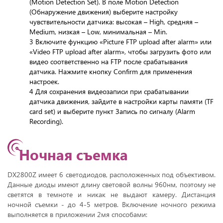
(Motion Detection Set). В поле Motion Detection
(Обнаружение движения) выберите настройку
чувствительности датчика: высокая – High, средняя –
Medium, низкая – Low, минимальная – Min.
3 Включите функцию «Picture FTP upload after alarm» или
«Video FTP upload after alarm», чтобы загрузить фото или
видео соответственно на FTP после срабатывания
датчика. Нажмите кнопку Confirm для применения
настроек.
4 Для сохранения видеозаписи при срабатывании
датчика движения, зайдите в настройки карты памяти (TF
card set) и выберите пункт Запись по сигналу (Alarm
Recording).
Ночная съемка
DX2800Z имеет 6 светодиодов, расположенных под объективом.
Данные диоды имеют длину световой волны 960нм, поэтому не
светятся в темноте и никак не выдают камеру. Дистанция
ночной съемки - до 4-5 метров. Включение ночного режима
выполняется в приложении 2мя способами: