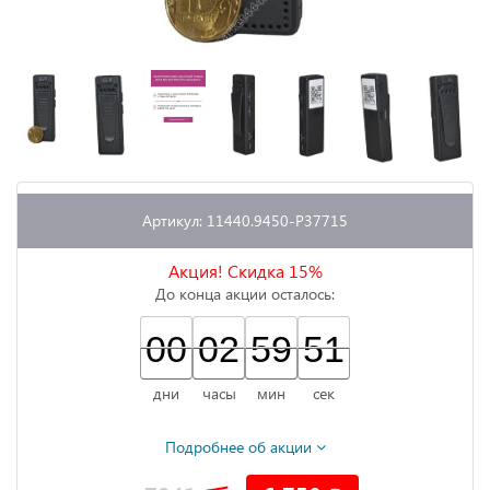
Артикул: 11440.9450-P37715
Акция! Скидка 15%
До конца акции осталось:
00
00
00
02
02
00
59
59
00
50
51
50
дни
часы
мин
сек
Подробнее об акции