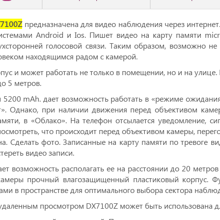
X7100Z
предназначена для видео наблюдения через интернет.
стемами Android и Ios. Пишет видео на карту памяти micr
хсторонней голосовой связи. Таким образом, возможно не 
ловеком находящимся радом с камерой.
с и может работать не только в помещении, но и на улице. 
о 5 метров.
 5200 mAh. дает возможность работать в «режиме ожидания»
т». Однако, при наличии движения перед объективом камер
мяти, в «Облако». На телефон отсылается уведомление, сиг
посмотреть, что происходит перед объективом камеры, перег
а. Сделать фото. Записанные на карту памяти по тревоге в
тереть видео записи.
ет возможность располагать ее на расстоянии до 20 метров о
 камеры прочный влагозащищенный пластиковый корпус. Ф
ами в пространстве для оптимального выбора сектора наблю
 удаленным просмотром DX7100Z может быть использована д