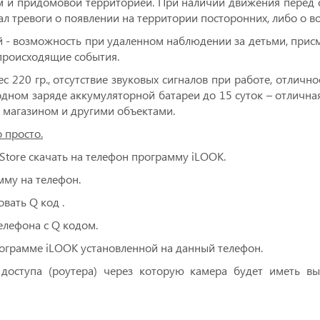
м и придомовой территорией. При наличии движения перед 
ал тревоги о появлении на территории посторонних, либо о в
ой - возможность при удаленном наблюдении за детьми, при
 происходящие события.
с 220 гр., отсутствие звуковых сигналов при работе, отлич
 одном заряде аккумуляторной батареи до 15 суток – отличн
, магазином и другими объектами.
 просто.
 Store скачать на телефон программу iLOOK.
мму на телефон.
вать Q код .
телефона с Q кодом.
ограмме iLOOK установленной на данный телефон.
 доступа (роутера) через которую камера будет иметь в