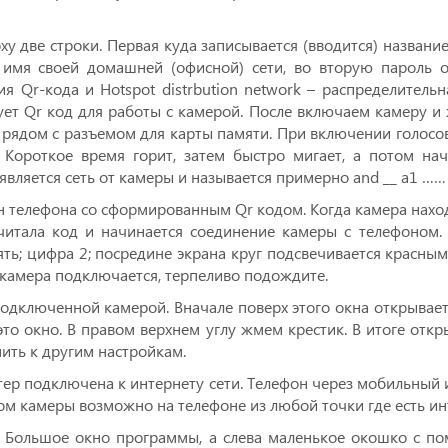
ху две строки. Первая куда записывается (вводится) название
имя своей домашней (офисной) сети, во вторую пароль от
ния Qr-кода и Hotspot distrbution network – распределител
рует Qr код для работы с камерой. После включаем камеру и
 рядом с разъемом для карты памяти. При включении голосо
 Короткое время горит, затем быстро мигает, а потом нач
оявляется сеть от камеры и называется примерно and __ a1 ……
н телефона со сформированным Qr кодом. Когда камера наход
а считала код и начинается соединение камеры с телефоном
ять; цифра 2; посредине экрана круг подсвечивается красным
y - камера подключается, терпеливо подождите.
подключенной камерой. Вначале поверх этого окна открывает
это окно. В правом верхнем углу жмем крестик. В итоге от
ить к другим настройкам.
тер подключена к интернету сети. Телефон через мобильный и
ом камеры возможно на телефоне из любой точки где есть ин
. Большое окно программы, а слева маленькое окошко с п