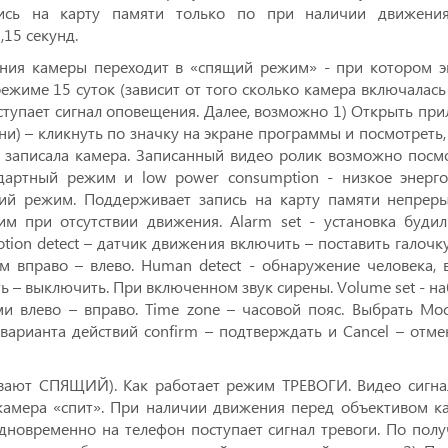
пись на карту памяти только по при наличии движени
,15 секунд.
ения камеры переходит в «спящий режим» - при котором эк
жиме 15 суток (зависит от того сколько камера включалась 
тупает сигнал оповещения. Далее, возможно 1) Открыть при
и) – кликнуть по значку на экране программы и посмотреть,
 записала камера. Записанный видео ролик возможно посмо
ндартный режим и low power consumption - низкое энерг
ий режим. Поддерживает запись на карту памяти непреры
м при отсутствии движения. Alarm set - установка будиль
ion detect – датчик движения включить – поставить галочку. 
 вправо – влево. Human detect - обнаружение человека, в
 – выключить. При включенном звук сирены. Volume set - на
и влево – вправо. Time zone – часовой пояс. Выбрать Мос
арианта действий сonfirm – подтверждать и Cancel – отмен
ют СПЯЩИЙ). Как работает режим ТРЕВОГИ. Видео сигнал 
 камера «спит». При наличии движения перед объективом ка
дновременно на телефон поступает сигнал тревоги. По полу