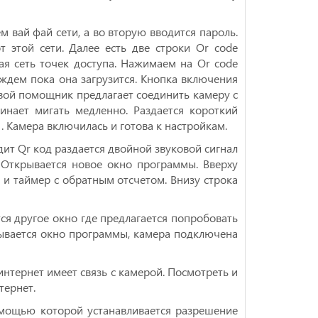
м вай фай сети, а во вторую вводится пароль.
 этой сети. Далее есть две строки Or code
ьная сеть точек доступа. Нажимаем на Or code
 ждем пока она загрузится. Кнопка включения
вой помощник предлагает соединить камеру с
инает мигать медленно. Раздается короткий
 . Камера включилась и готова к настройкам.
ит Qr код раздается двойной звуковой сигнал
. Открывается новое окно программы. Вверху
 и таймер с обратным отсчетом. Внизу строка
ся другое окно где предлагается попробовать
крывается окно программы, камера подключена
нтернет имеет связь с камерой. Посмотреть и
тернет.
омощью которой устанавливается разрешение