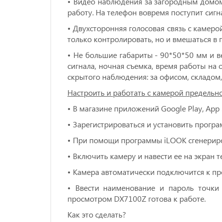
• Видео наблюдения за загородным домо
работу. На телефон вовремя поступит сигн
• Двухсторонняя голосовая связь с камер
только контролировать, но и вмешаться в
• Не большие габариты - 90*50*50 мм и ве
сигнала, ночная съемка, время работы на
скрытого наблюдения: за офисом, складом
Настроить и работать с камерой предельно
• В магазине приложений Google Play, App
• Зарегистрироваться и установить програ
• При помощи программы iLOOK сгенериро
• Включить камеру и навести ее на экран 
• Камера автоматически подключится к пр
• Ввести наименование и пароль точки
просмотром DX7100Z готова к работе.
Как это сделать?