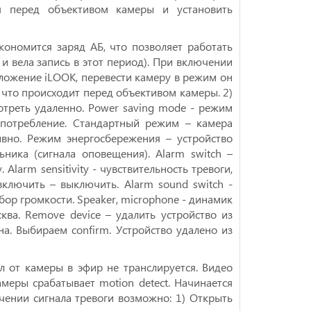
я перед объективом камеры и установить
ономится заряд АБ, что позволяет работать
и вела запись в этот период). При включении
ложение iLOOK, перевести камеру в режим он
 что происходит перед объективом камеры. 2)
треть удаленно. Power saving mode - режим
опотребление. Стандартный режим – камера
вно. Режим энергосбережения – устройство
ника (сигнала оповещения). Alarm switch –
Alarm sensitivity - чувствительность тревоги,
ключить – выключить. Аlarm sound switch -
бор громкости. Speaker, microphone - динамик
ква. Remove device – удалить устройство из
а. Выбираем сonfirm. Устройство удалено из
от камеры в эфир не транслируется. Видео
меры срабатывает motion detect. Начинается
чении сигнала тревоги возможно: 1) Открыть