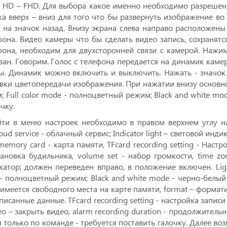
а HD – FHD. Для выбора какое именно необходимо разрешени
а вверх – вниз для того что бы развернуть изображение во 
 на значок назад. Внизу экрана слева направо расположены
она. Видео камеры что бы сделать видео запись, сохранятс
на, необходим для двухсторонней связи с камерой. Нажима
н. Говорим. Голос с телефона передается на динамик каме
ы. Динамик можно включить и выключить. Нажать - значок п
ки цветопередачи изображения. При нажатии внизу основног
м; Full color mode - полноцветный режим; Black and white 
чку.
айти в меню настроек необходимо в правом верхнем углу н
d service - облачный сервис; Indicator light – световой индик
emory card - карта памяти, TFcard recording setting - Настр
ановка будильника, volume set - набор громкости, time zon
икатор; должен переведен вправо, в положение включен. Lig
 - полноцветный режим; Black and white mode - черно-белый 
о имеется свободного места на карте памяти, format – форма
исанные данные. TFcard recording setting - настройка записи
deo – закрыть видео, alarm recording duration - продолжительн
я только по команде - требуется поставить галочку. Далее 