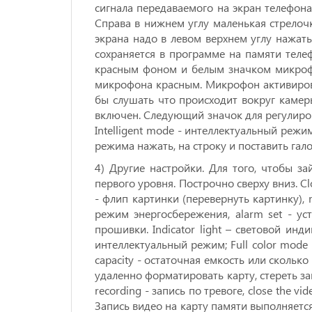
сигнала передаваемого на экран телефон
Справа в нижнем углу маленькая стрелочк
экрана надо в левом верхнем углу нажать
сохраняется в программе на памяти телеф
красным фоном и белым значком микрофо
микрофона красным. Микрофон активирова
бы слушать что происходит вокруг камер
включен. Следующий значок для регулиров
Intelligent mode - интеллектуальный режи
режима нажать, на строку и поставить гало
4) Другие настройки. Для того, чтобы з
первого уровня. Построчно сверху вниз. Clou
- флип картинки (перевернуть картинку), m
режим энергосбережения, alarm set - уст
прошивки. Indicator light – световой инд
интеллектуальный режим; Full color mode
capacity - остаточная емкость или скольк
удаленно форматировать карту, стереть зап
recording - запись по тревоге, close the vi
Запись видео на карту памяти выполняетс