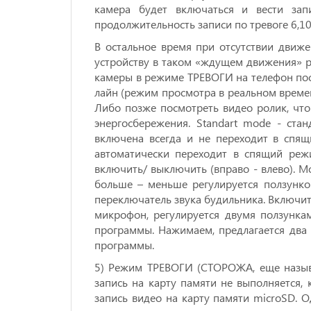
камера будет включаться и вести за
продолжительность записи по тревоге 6,10
В остальное время при отсутствии движ
устройству в таком «ждущем движения» ре
камеры в режиме ТРЕВОГИ на телефон пос
лайн (режим просмотра в реальном времен
Либо позже посмотреть видео ролик, что
энергосбережения. Standart mode - ста
включена всегда и не переходит в спящ
автоматически переходит в спящий режи
включить/ выключить (вправо - влево). Mot
больше – меньше регулируется ползунком
переключатель звука будильника. Включить
микрофон, регулируется двумя ползункам
программы. Нажимаем, предлагается два в
программы.
5) Режим ТРЕВОГИ (СТОРОЖА, еще называ
запись на карту памяти не выполняется,
запись видео на карту памяти microSD. О