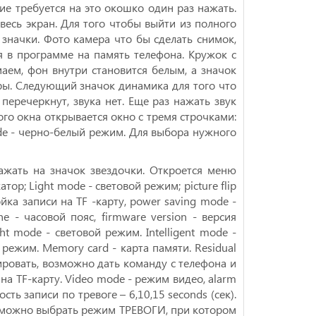
е требуется на это окошко один раз нажать.
весь экран. Для того чтобы выйти из полного
 значки. Фото камера что бы сделать снимок,
я в программе на память телефона. Кружок с
ем, фон внутри становится белым, а значок
ры. Следующий значок динамика для того что
еречеркнут, звука нет. Еще раз нажать звук
о окна открывается окно с тремя строчками:
mode - черно-белый режим. Для выбора нужного
ажать на значок звездочки. Откроется меню
атор; Light mode - световой режим; picture flip
ойка записи на TF -карту, power saving mode -
e - часовой пояс, firmware version - версия
ht mode - световой режим. Intelligent mode -
режим. Memory card - карта памяти. Residual
тировать, возможно дать команду с телефона и
 на TF-карту. Video mode - режим видео, alarm
ость записи по тревоге – 6,10,15 seconds (сек).
возможно выбрать режим ТРЕВОГИ, при котором