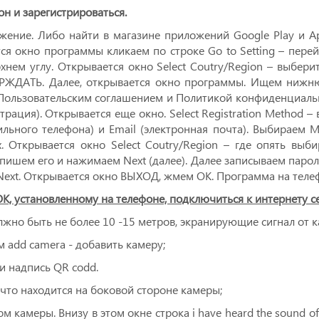
н и зарегистрироваться.
жение. Либо найти в магазине приложений Google Play и Ap
ся окно программы кликаем по строке Go to Setting – пере
хнем углу. Открывается окно Select Coutry/Region – выбери
ДАТЬ. Далее, открывается окно программы. Ищем нижнюю 
 с Пользовательским соглашением и Политикой конфиденциаль
страция). Открывается еще окно. Select Registration Method 
льного телефона) и Email (электронная почта). Выбираем M
 Открывается окно Select Coutry/Region – где опять выби
 пишем его и нажимаем Next (далее). Далее записываем парол
ext. Открывается окно ВЫХОД, жмем ОК. Программа на телеф
, установленному на телефоне, подключиться к интернету се
жно быть не более 10 -15 метров, экранирующие сигнал от к
add camera - добавить камеру;
 и надпись QR codd.
 что находится на боковой стороне камеры;
 камеры. Внизу в этом окне строка i have heard the sound of 