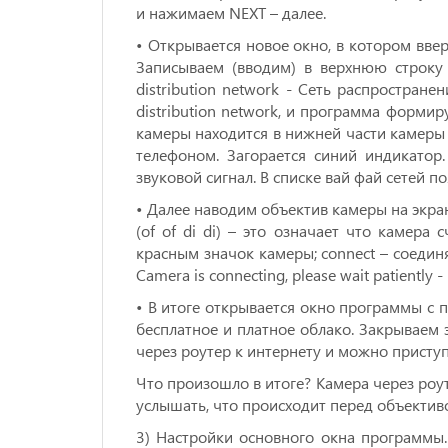
и нажимаем NEXT – далее.
• Открывается новое окно, в котором ввер
Записываем (вводим) в верхнюю строку 
distribution network - Сеть распростране
distribution network, и программа форми
камеры находится в нижней части камеры
телефоном. Загорается синий индикатор.
звуковой сигнал. В списке вай фай сетей п
• Далее наводим объектив камеры на экра
(of of di di) – это означает что камер
красным значок камеры; соnnect – соедин
Camera is connecting, please wait patientl
• В итоге открывается окно программы с 
бесплатное и платное облако. Закрываем 
через роутер к интернету и можно приступ
Что произошло в итоге? Камера через роу
услышать, что происходит перед объектив
3) Настройки основного окна программы