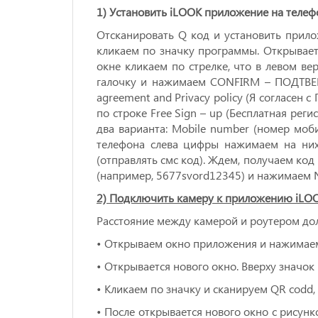
1) Установить iLOOK приложение на телефо
Отсканировать Q код и установить прило
кликаем по значку программы. Открывает
окне кликаем по стрелке, что в левом вер
галочку и нажимаем CONFIRM – ПОДТВЕРЖ
agreement and Privacy policy (Я согласен
по строке Free Sign – up (Бесплатная реги
два варианта: Mobile number (номер моби
телефона слева цифры нажимаем на них.
(отправлять смс код). Ждем, получаем код
(например, 5677svord12345) и нажимаем N
2) Подключить камеру к приложению iLOOK
Расстояние между камерой и роутером дол
• Открываем окно приложения и нажимаем 
• Открывается нового окно. Вверху значок
• Кликаем по значку и сканируем QR codd,
• После открывается нового окно с рисунком