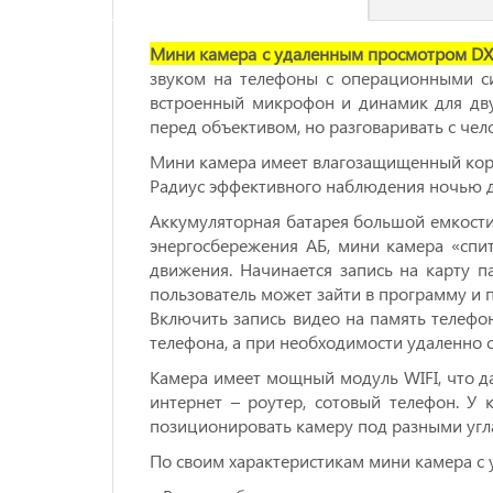
Мини камера с удаленным просмотром D
звуком на телефоны с операционными си
встроенный микрофон и динамик для дву
перед объективом, но разговаривать с че
Мини камера имеет влагозащищенный корпу
Радиус эффективного наблюдения ночью д
Аккумуляторная батарея большой емкости
энергосбережения АБ, мини камера «спи
движения. Начинается запись на карту па
пользователь может зайти в программу и 
Включить запись видео на память телефон
телефона, а при необходимости удаленно с
Камера имеет мощный модуль WIFI, что да
интернет – роутер, сотовый телефон. У
позиционировать камеру под разными угл
По своим характеристикам мини камера с