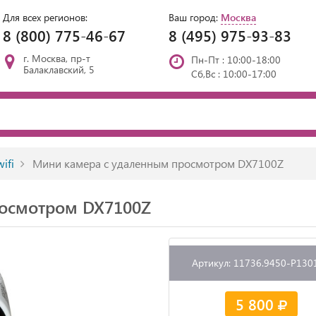
Для всех регионов:
Ваш город:
Москва
8 (800) 775-46-67
8 (495) 975-93-83
г. Москва, пр-т
Пн-Пт : 10:00-18:00
Балаклавский, 5
Сб,Вс : 10:00-17:00
ifi
Мини камера с удаленным просмотром DX7100Z
росмотром DX7100Z
Артикул: 11736.9450-P130
5 800