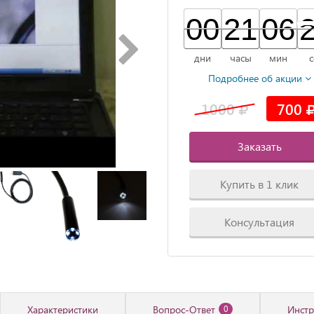
00
00
00
21
21
00
06
06
00
дни
часы
мин
с
Подробнее об акции
1000
700
Заказать
Купить в 1 клик
Консультация
Характеристики
Вопрос-Ответ
Инстр
0