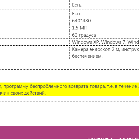
Есть.
Есть.
640*480
1.5 МП
62 градуса
Windows XP, Windows 7, Wind
Камера эндоскоп 2 м, инстру
беспечением.
, программу беспроблемного возврата товара, т.е. в течение
чин своих действий.